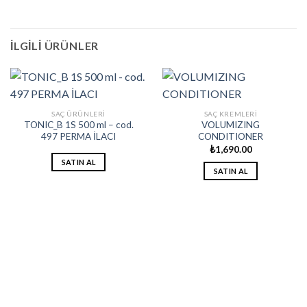
İLGILI ÜRÜNLER
SAÇ ÜRÜNLERI
SAÇ KREMLERI
TONIC_B 1S 500 ml – cod.
VOLUMIZING
497 PERMA İLACI
CONDITIONER
₺
1,690.00
SATIN AL
SATIN AL