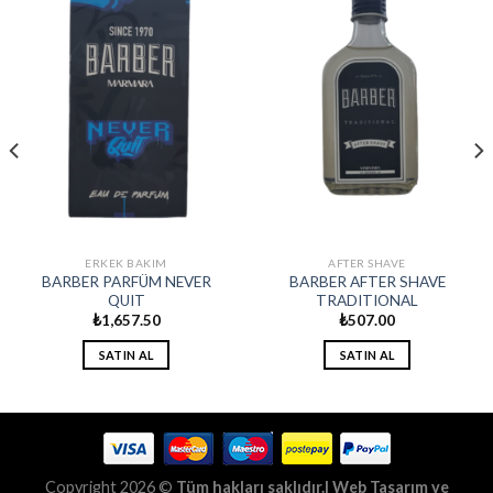
ERKEK BAKIM
AFTER SHAVE
BARBER PARFÜM NEVER
BARBER AFTER SHAVE
QUIT
TRADITIONAL
₺
1,657.50
₺
507.00
SATIN AL
SATIN AL
Copyright 2026 ©
Tüm hakları saklıdır.| Web Tasarım ve