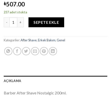
507.00
₺
237 adet stokta
BARBER AFTER SHAVE NOSTALGIC adet
SEPETE EKLE
Kategoriler:
After Shave
,
Erkek Bakım
,
Genel
AÇIKLAMA
Barber After Shave Nostalgic 200ml.