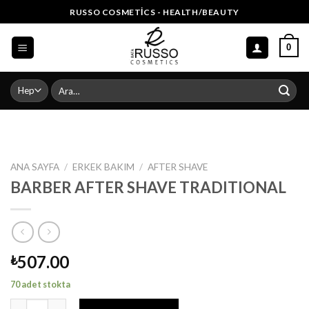
Skip
RUSSO COSMETICS - HEALTH/BEAUTY
to
content
0
Ara:
ANA SAYFA
/
ERKEK BAKIM
/
AFTER SHAVE
BARBER AFTER SHAVE TRADITIONAL
507.00
₺
70 adet stokta
BARBER AFTER SHAVE TRADITIONAL adet