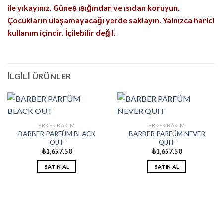
ile yıkayınız. Güneş ışığından ve ısıdan koruyun.
Çocukların ulaşamayacağı yerde saklayın. Yalnızca harici
kullanım içindir. İçilebilir değil.
İLGILI ÜRÜNLER
ERKEK BAKIM
ERKEK BAKIM
BARBER PARFÜM BLACK
BARBER PARFÜM NEVER
OUT
QUIT
₺
1,657.50
₺
1,657.50
SATIN AL
SATIN AL