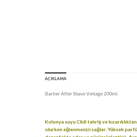
AÇIKLAMA
Barber After Shave Vıntage 200ml.
Kolonya suyu Cildi tahriş ve kızarıklıktan
olurken eğlenmenizi sağlar. Yüksek parfüm
dezenfekte eder ve pürüzsüzleştirir. Ayn