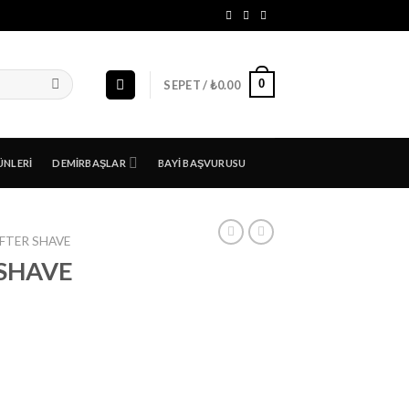
0
SEPET /
₺
0.00
ÜNLERI
DEMIRBAŞLAR
BAYI BAŞVURUSU
FTER SHAVE
SHAVE