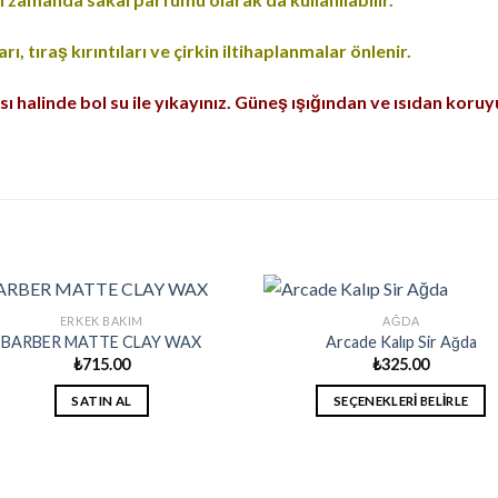
rı, tıraş kırıntıları ve çirkin iltihaplanmalar önlenir.
 halinde bol su ile yıkayınız. Güneş ışığından ve ısıdan koru
ERKEK BAKIM
AĞDA
BARBER MATTE CLAY WAX
Arcade Kalıp Sir Ağda
₺
715.00
₺
325.00
SATIN AL
SEÇENEKLERI BELIRLE
Bu
ürünün
birden