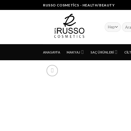
Skip
RUSSO COSMETICS - HEALTH/BEAUTY
to
content
Ara:
ANASAYFA
MAKYAJ
SAÇ ÜRÜNLERI
CIL