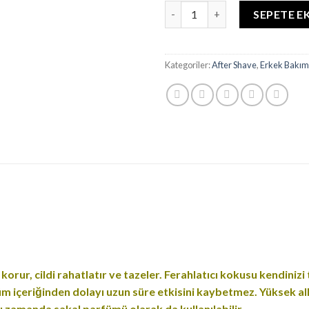
BARBER AFTER SHAVE VINTAG
SEPETE E
Kategoriler:
After Shave
,
Erkek Bakım
 korur, cildi rahatlatır ve tazeler. Ferahlatıcı kokusu kendiniz
 içeriğinden dolayı uzun süre etkisini kaybetmez. Yüksek alkol
ı zamanda sakal parfümü olarak da kullanılabilir.