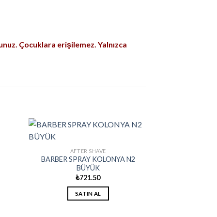
yunuz. Çocuklara erişilemez. Yalnızca
AFTER SHAVE
BARBER SPRAY KOLONYA N2
BÜYÜK
₺
721.50
SATIN AL