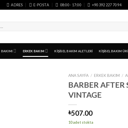
ADRES
E-POSTA
08:00 - 17:00
+90 392 227 70 94
T BAKIMI
ERKEK BAKIM
KIŞISEL BAKIM ALETLERI
KIŞISEL BAKIM ÜR
ANA SAYFA
/
ERKEK BAKIM
/
A
BARBER AFTER 
VINTAGE
507.00
₺
10 adet stokta