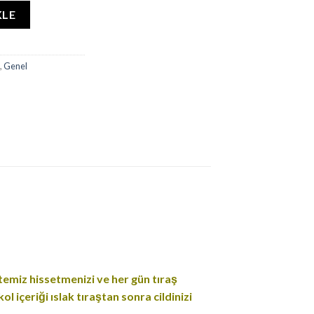
E adet
KLE
,
Genel
i temiz hissetmenizi ve her gün tıraş
 içeriği ıslak tıraştan sonra cildinizi