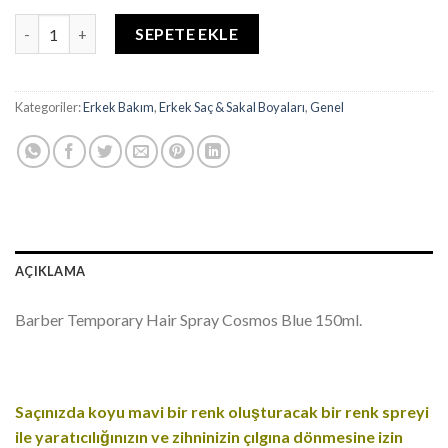
BARBER GEÇİCİ BOYA SPRAY COSMOS BLUE adet
SEPETE EKLE
Kategoriler:
Erkek Bakım
,
Erkek Saç & Sakal Boyaları
,
Genel
AÇIKLAMA
Barber Temporary Hair Spray Cosmos Blue 150ml.
Saçınızda koyu mavi bir renk oluşturacak bir renk spreyi
ile yaratıcılığınızın ve zihninizin çılgına dönmesine izin