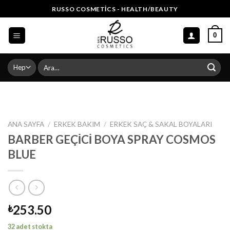
Skip
RUSSO COSMETICS - HEALTH/BEAUTY
to
content
0
Ara:
ANA SAYFA
/
ERKEK BAKIM
/
ERKEK SAÇ & SAKAL BOYALARI
BARBER GEÇİCİ BOYA SPRAY COSMOS
BLUE
253.50
₺
32 adet stokta