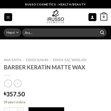
Skip
RUSSO COSMETICS - HEALTH/BEAUTY
to
content
0
Ara:
ANA SAYFA
/
ERKEK BAKIM
/
ERKEK SAÇ WAXLARI
BARBER KERATİN MATTE WAX
357.50
₺
39 adet stokta
BARBER KERATİN MATTE WAX adet