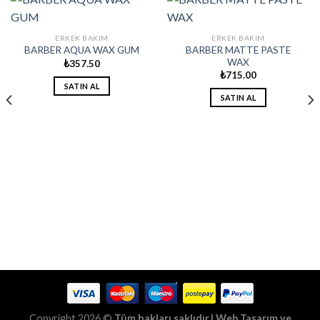
ERKEK BAKIM
ERKEK BAKIM
BARBER MATTE PASTE
BARBER AQUA WAX GUM
WAX
₺
357.50
₺
715.00
SATIN AL
SATIN AL
Copyright 2026 ©
Tüm hakları saklıdır.| Web Tasarım ve