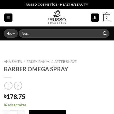
Skip
RUSSO COSMETICS - HEALTH/BEAUTY
to
content
0
Ara:
ANA SAYFA
/
ERKEK BAKIM
/
AFTER SHAVE
BARBER OMEGA SPRAY
178.75
₺
87 adet stokta
BARBER OMEGA SPRAY adet