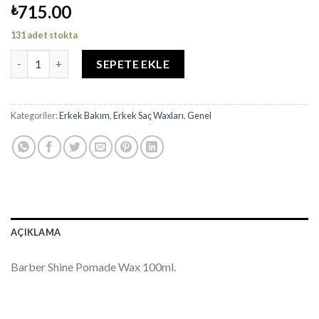
715.00
₺
131 adet stokta
BARBER SHINE POMADE WAX adet
SEPETE EKLE
Kategoriler:
Erkek Bakım
,
Erkek Saç Waxları
,
Genel
AÇIKLAMA
Barber Shine Pomade Wax 100ml.