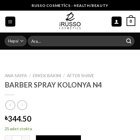
Skip
RUSSO COSMETICS - HEALTH/BEAUTY
to
content
0
Ara:
ANA SAYFA
/
ERKEK BAKIM
/
AFTER SHAVE
BARBER SPRAY KOLONYA N4
344.50
₺
25 adet stokta
BARBER SPRAY KOLONYA N4 adet