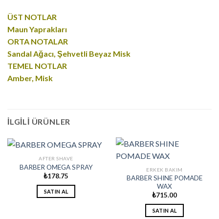
ÜST NOTLAR
Maun Yaprakları
ORTA NOTALAR
Sandal Ağacı, Şehvetli Beyaz Misk
TEMEL NOTLAR
Amber, Misk
İLGILI ÜRÜNLER
AFTER SHAVE
BARBER OMEGA SPRAY
ERKEK BAKIM
₺
178.75
BARBER SHINE POMADE
WAX
SATIN AL
₺
715.00
SATIN AL