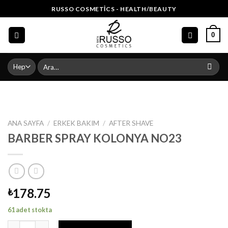
Skip
RUSSO COSMETICS - HEALTH/BEAUTY
to
content
0
Ara:
ANA SAYFA
/
ERKEK BAKIM
/
AFTER SHAVE
BARBER SPRAY KOLONYA NO23
178.75
₺
61 adet stokta
BARBER SPRAY KOLONYA NO23 adet