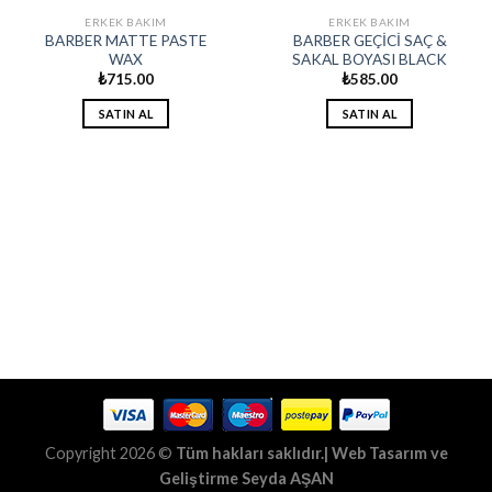
ERKEK BAKIM
ERKEK BAKIM
BARBER MATTE PASTE
BARBER GEÇİCİ SAÇ &
WAX
SAKAL BOYASI BLACK
₺
715.00
₺
585.00
SATIN AL
SATIN AL
Copyright 2026 ©
Tüm hakları saklıdır.| Web Tasarım ve
Geliştirme
Seyda AŞAN