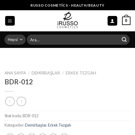
Skip
RUSSO COSMETICS - HEALTH/BEAUTY
to
content
0
Ara:
ANA SAYFA
/
DEMIRBAŞLAR
/
ERKEK TEZGAH
BDR-012
Stok kodu:
BDR-012
Kategoriler:
Demirbaşlar
,
Erkek Tezgah