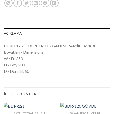
AÇIKLAMA
BDR-012 2 Lİ BERBER TEZGAHI SERAMİK LAVABO
Boyutları / Dımensions
W / En 350
H / Boy 200
D / Derinlik 60
İLGILI ÜRÜNLER
BAYAN TEZGAH GRUBU
BAYAN TEZGAH GRUBU