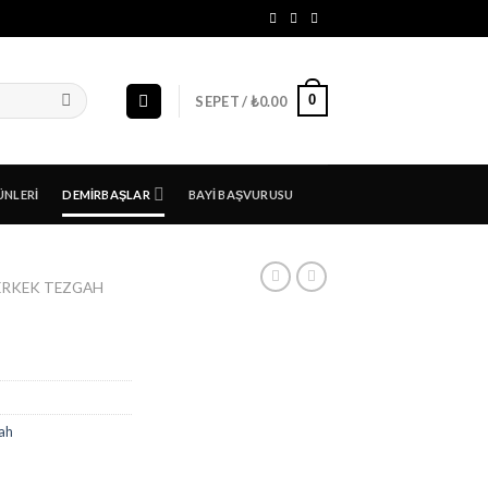
0
SEPET /
₺
0.00
ÜNLERI
DEMIRBAŞLAR
BAYI BAŞVURUSU
ERKEK TEZGAH
ah