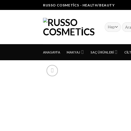
Skip
RUSSO COSMETICS - HEALTH/BEAUTY
to
content
Ara:
ANASAYFA
MAKYAJ
SAÇ ÜRÜNLERI
CIL