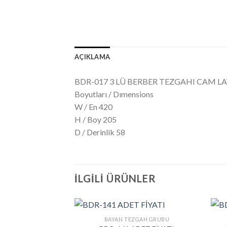
AÇIKLAMA
BDR-017 3 LÜ BERBER TEZGAHI CAM L
Boyutları / Dımensions
W / En 420
H / Boy 205
D / Derinlik 58
İLGILI ÜRÜNLER
BAYAN TEZGAH GRUBU