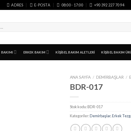
ADRES
E-POSTA
08:00 - 17:00
+90 392 227 70 94
T BAKIMI
ERKEK BAKIM
KIŞISEL BAKIM ALETLERI
KIŞISEL BAKIM ÜR
ANA SAYFA
/
DEMIRBAŞLAR
/
BDR-017
Stok kodu:
BDR-017
Kategoriler:
Demirbaşlar
,
Erkek Tezg