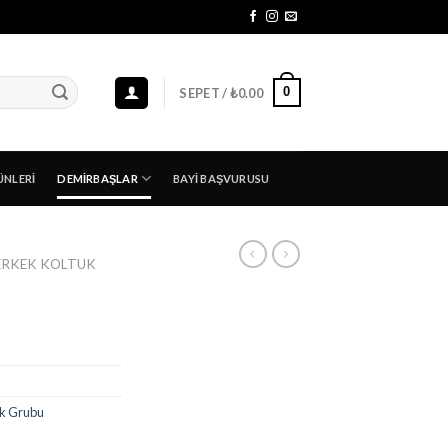
0
SEPET /
₺
0.00
ÜNLERI
DEMIRBAŞLAR
BAYI BAŞVURUSU
ERKEK KOLTUK
uk Grubu