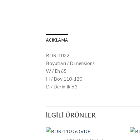
AÇIKLAMA
BDR-1022
Boyutları / Dımensions
W / En 65
H / Boy 110-120
D / Derinlik 63
İLGILI ÜRÜNLER