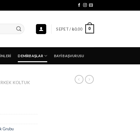
0
SEPET /
₺
0.00
ÜNLERI
DEMIRBAŞLAR
BAYI BAŞVURUSU
ERKEK KOLTUK
uk Grubu