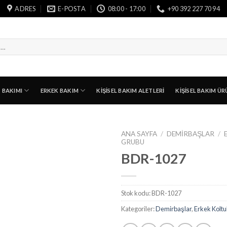
ADRES
E-POSTA
08:00 - 17:00
+90 392 227 70 94
T BAKIMI
ERKEK BAKIM
KIŞISEL BAKIM ALETLERI
KIŞISEL BAKIM ÜR
ANA SAYFA
/
DEMIRBAŞLAR
/
GRUBU
BDR-1027
Stok kodu:
BDR-1027
Kategoriler:
Demirbaşlar
,
Erkek Kolt