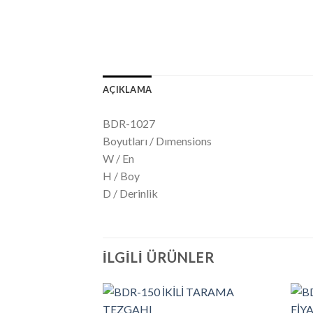
AÇIKLAMA
BDR-1027
Boyutları / Dımensions
W / En
H / Boy
D / Derinlik
İLGILI ÜRÜNLER