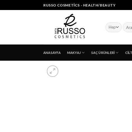
Skip
RUSSO COSMETICS - HEALTH/BEAUTY
to
content
Ara:
ANASAYFA
MAKYAJ
SAÇ ÜRÜNLERI
CIL