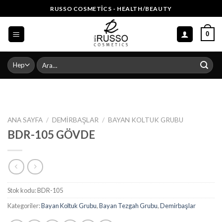
Skip
RUSSO COSMETICS - HEALTH/BEAUTY
to
content
0
Ara:
ANA SAYFA
/
DEMIRBAŞLAR
/
BAYAN KOLTUK GRUBU
BDR-105 GÖVDE
Stok kodu:
BDR-105
Kategoriler:
Bayan Koltuk Grubu
,
Bayan Tezgah Grubu
,
Demirbaşlar