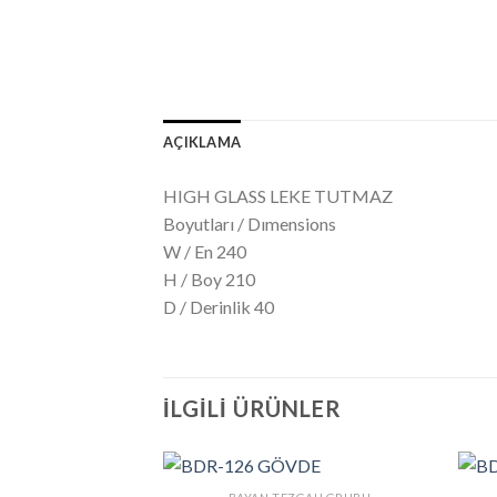
AÇIKLAMA
HIGH GLASS LEKE TUTMAZ
Boyutları / Dımensions
W / En 240
H / Boy 210
D / Derinlik 40
İLGILI ÜRÜNLER