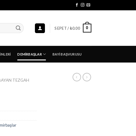
0
SEPET /
₺
0.00
ÜNLERI
DEMIRBAŞLAR
BAYI BAŞVURUSU
BAYAN TEZGAH
mirbaşlar