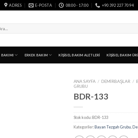
ADRES
E-POSTA
08:00 - 17:00
+90 392 227 70 94
a:
T BAKIMI
ERKEK BAKIM
KIŞISEL BAKIM ALETLERI
KIŞISEL BAKIM ÜR
ANA SAYFA
/
DEMIRBAŞLAR
/
GRUBU
BDR-133
Stok kodu:
BDR-133
Kategoriler:
Bayan Tezgah Grubu
,
De