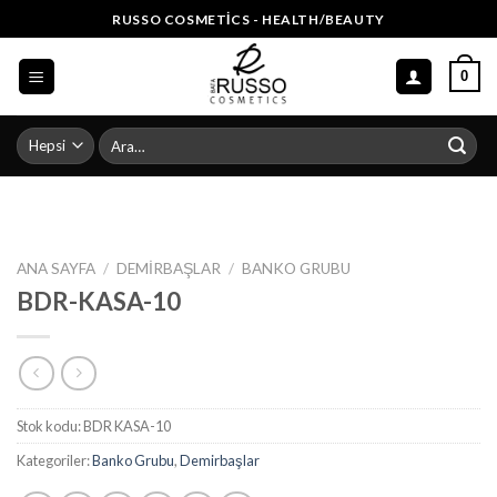
Skip
RUSSO COSMETICS - HEALTH/BEAUTY
to
content
0
Ara:
ANA SAYFA
/
DEMIRBAŞLAR
/
BANKO GRUBU
BDR-KASA-10
Stok kodu:
BDR KASA-10
Kategoriler:
Banko Grubu
,
Demirbaşlar