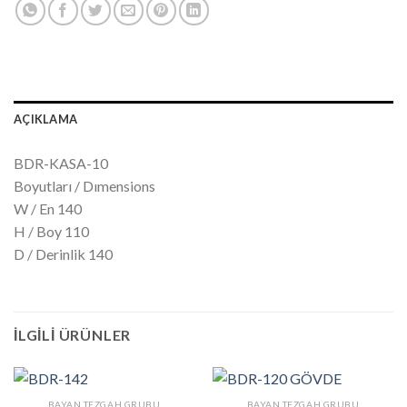
AÇIKLAMA
BDR-KASA-10
Boyutları / Dımensions
W / En 140
H / Boy 110
D / Derinlik 140
İLGILI ÜRÜNLER
BAYAN TEZGAH GRUBU
BAYAN TEZGAH GRUBU