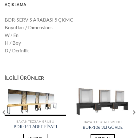
AÇIKLAMA
BDR-SERVİS ARABASI 5 ÇKMC
Boyutları / Dımensions
W / En
H / Boy
D / Derinlik
İLGILI ÜRÜNLER
BAYAN TEZGAH GRUBU
BAYAN TEZGAH GRUBU
BDR-141 ADET FİYATI
BDR-106 3Lİ GÖVDE
SATIN AL