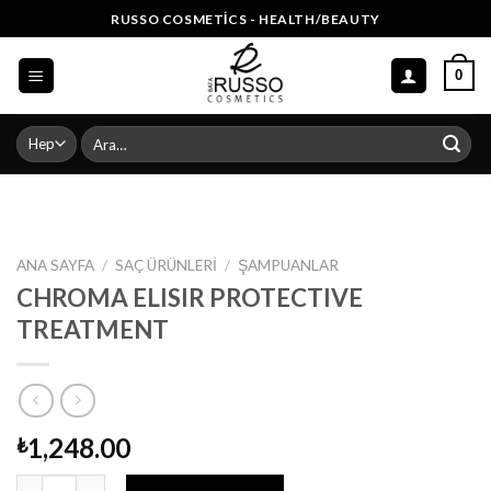
Skip
RUSSO COSMETICS - HEALTH/BEAUTY
to
content
0
Ara:
ANA SAYFA
/
SAÇ ÜRÜNLERI
/
ŞAMPUANLAR
CHROMA ELISIR PROTECTIVE
TREATMENT
1,248.00
₺
CHROMA ELISIR PROTECTIVE TREATMENT adet