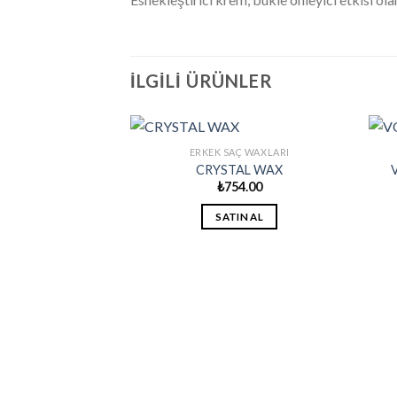
İLGILI ÜRÜNLER
ERKEK SAÇ WAXLARI
CRYSTAL WAX
₺
754.00
SATIN AL