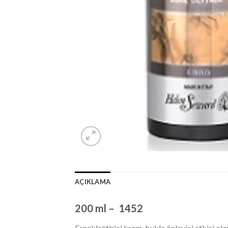
AÇIKLAMA
200 ml – 1452
Esnekleştirici krem, bukle önleyici etkisi ola