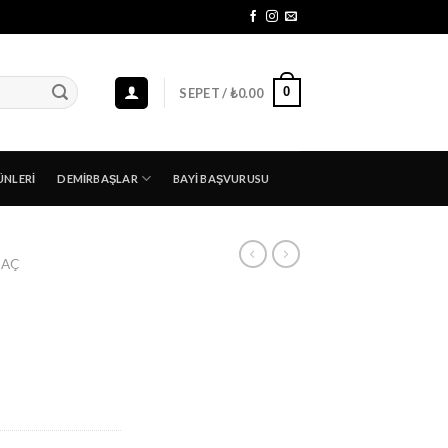
0
SEPET /
₺
0.00
ÜNLERI
DEMIRBAŞLAR
BAYI BAŞVURUSU
SAÇ