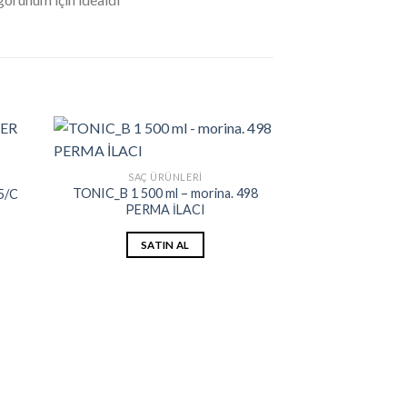
SAÇ ÜRÜNLERI
TONIC_B 1 500 ml – morina. 498
5/C
PERMA İLACI
SATIN AL