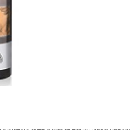
n bukleleri şekillendirir ve destekler. Yumuşak, iyi tanımlanmış bir