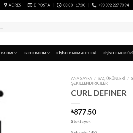
ADRES
E-POSTA
08:00 - 17:00
+90 392 227 70 94
T BAKIMI
ERKEK BAKIM
KIŞISEL BAKIM ALETLERI
KIŞISEL BAKIM ÜR
ANA SAYFA
/
SAÇ ÜRÜNLERI
/
ŞEKILLENDIRICILER
CURL DEFINER
877.50
₺
Stokta yok
Stok kodu:
1452