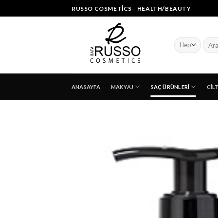
Skip
RUSSO COSMETICS - HEALTH/BEAUTY
to
content
Ara:
ANASAYFA
MAKYAJ
SAÇ ÜRÜNLERI
CIL