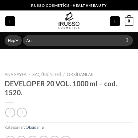
Skip
RUSSO COSMETICS - HEALTH/BEAUTY
to
content
0
Ara:
ANA SAYFA
/
SAÇ ÜRÜNLERI
/
OKSIDANLAR
DEVELOPER 20 VOL. 1000 ml – cod.
1520.
Kategoriler:
Oksidanlar