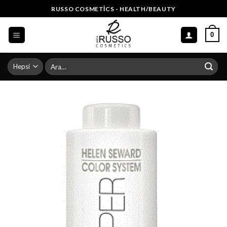
Skip
RUSSO COSMETICS - HEALTH/BEAUTY
to
content
0
Ara: