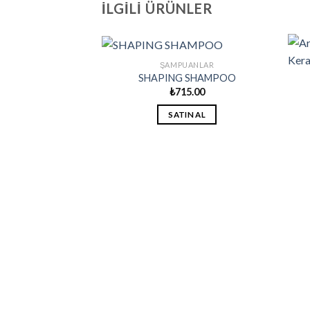
İLGILI ÜRÜNLER
ŞAMPUANLAR
SHAPING SHAMPOO
₺
715.00
SATIN AL