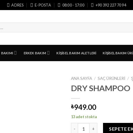
ADRES
E-POSTA
08:00 - 17:00
+90 392 227 70 94
T BAKIMI
ERKEK BAKIM
KIŞISEL BAKIM ALETLERI
KIŞISEL BAKIM ÜR
ANA SAYFA
/
SAÇ ÜRÜNLERI
/
DRY SHAMPOO
949.00
₺
13 adet stokta
DRY SHAMPOO adet
SEPETE E