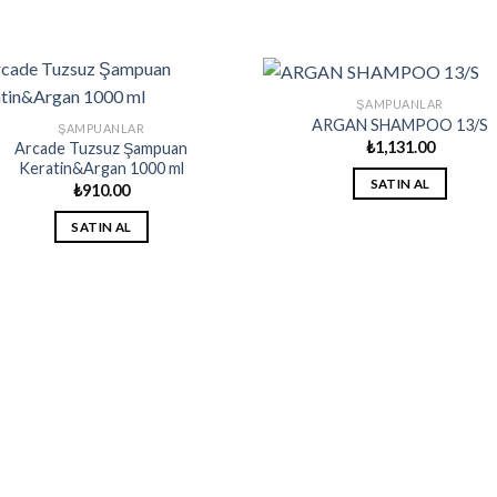
ŞAMPUANLAR
ARGAN SHAMPOO 13/S
ŞAMPUANLAR
₺
1,131.00
Arcade Tuzsuz Şampuan
Keratin&Argan 1000 ml
SATIN AL
₺
910.00
SATIN AL