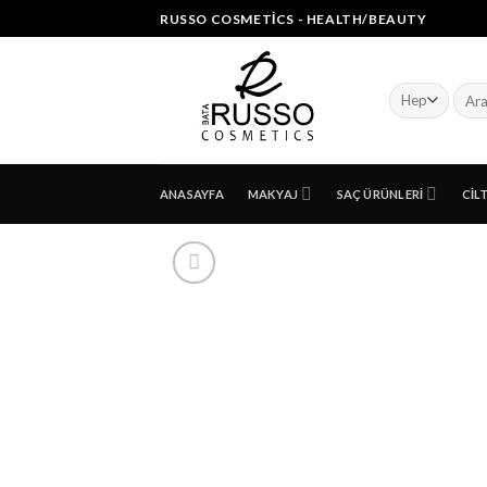
Skip
RUSSO COSMETICS - HEALTH/BEAUTY
to
content
Ara:
ANASAYFA
MAKYAJ
SAÇ ÜRÜNLERI
CIL