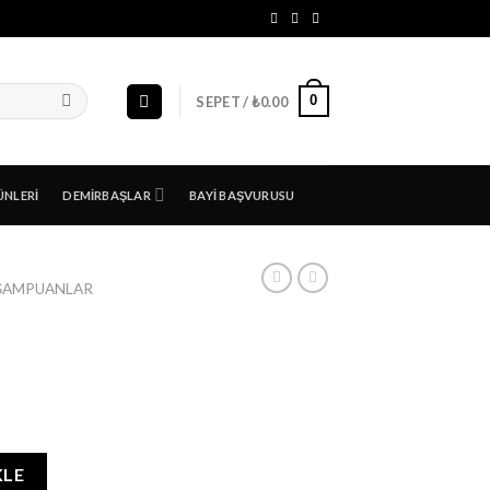
0
SEPET /
₺
0.00
ÜNLERI
DEMIRBAŞLAR
BAYI BAŞVURUSU
ŞAMPUANLAR
KLE