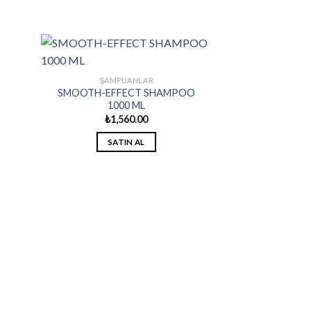
ŞAMPUANLAR
SMOOTH-EFFECT SHAMPOO
1000 ML
₺
1,560.00
SATIN AL
ŞAMP
SYNEBI FORTI
30
₺
1,