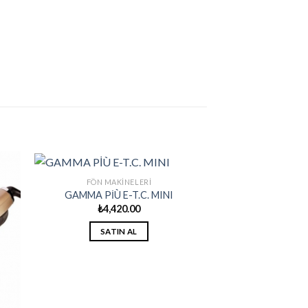
FÖN MAKINELERI
GAMMA PİÙ E-T.C. MINI
₺
4,420.00
SATIN AL