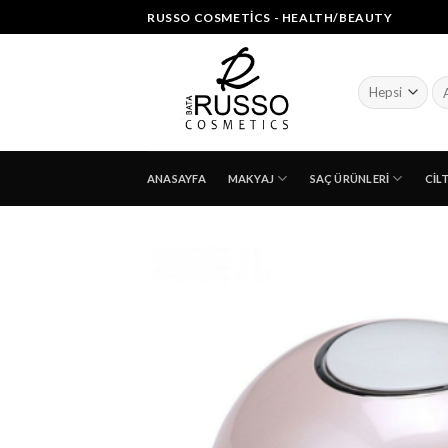
Skip
RUSSO COSMETICS - HEALTH/BEAUTY
to
content
Ar
ANASAYFA
MAKYAJ
SAÇ ÜRÜNLERI
CIL