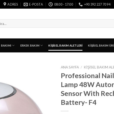
ADRES
E-POSTA
08:00 - 17:00
+90 392 227 70 94
a:
T BAKIMI
ERKEK BAKIM
KIŞISEL BAKIM ALETLERI
KIŞISEL BAKIM ÜR
ANA SAYFA
/
KIŞISEL BAKIM AL
Professional Nai
Lamp 48W Autom
Sensor With Rec
Battery- F4