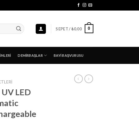
0
SEPET /
₺
0.00
ÜNLERI
DEMIRBAŞLAR
BAYI BAŞVURUSU
ETLERI
l UV LED
atic
hargeable