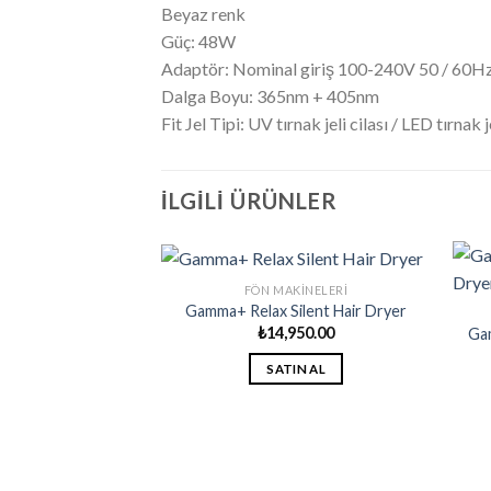
Beyaz renk
Güç: 48W
Adaptör: Nominal giriş 100-240V 50 / 60H
Dalga Boyu: 365nm + 405nm
Fit Jel Tipi: UV tırnak jeli cilası / LED tırnak je
İLGILI ÜRÜNLER
FÖN MAKINELERI
Gamma+ Relax Silent Hair Dryer
₺
14,950.00
Ga
SATIN AL