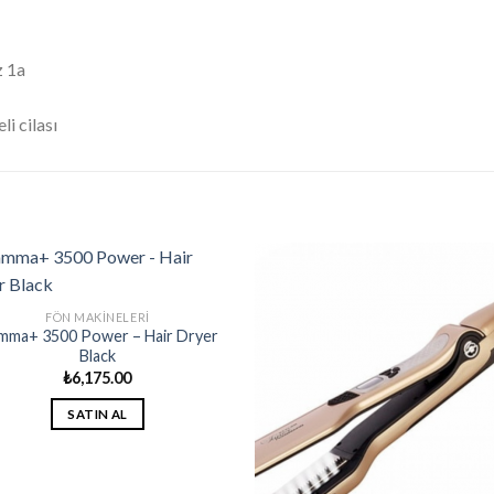
z 1a
li cilası
FÖN MAKINELERI
mma+ 3500 Power – Hair Dryer
Black
₺
6,175.00
SATIN AL