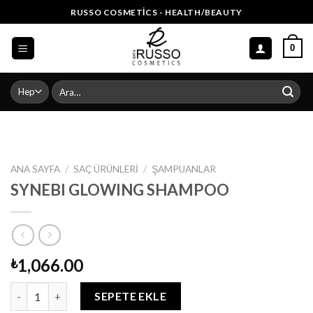
Skip
RUSSO COSMETICS - HEALTH/BEAUTY
to
content
0
Ara:
ANA SAYFA
/
SAÇ ÜRÜNLERI
/
ŞAMPUANLAR
SYNEBI GLOWING SHAMPOO
1,066.00
₺
SYNEBI GLOWING SHAMPOO adet
SEPETE EKLE