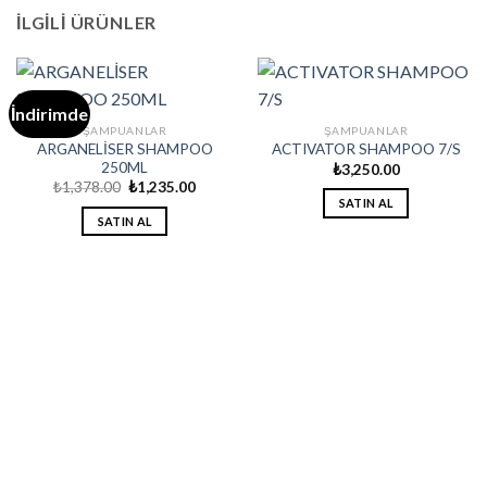
İLGILI ÜRÜNLER
İndirimde
ŞAMPUANLAR
ŞAMPUANLAR
ARGANELİSER SHAMPOO
ACTIVATOR SHAMPOO 7/S
250ML
₺
3,250.00
Orijinal
Şu
₺
1,378.00
₺
1,235.00
fiyat:
andaki
SATIN AL
₺1,378.00.
fiyat:
SATIN AL
₺1,235.00.