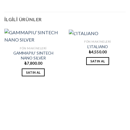
İLGILI ÜRÜNLER
FÖN MAKINELERI
L’ITALIANO
FÖN MAKINELERI
₺
4,550.00
GAMMAPIU’ SINTECH
NANO SILVER
SATIN AL
₺
7,800.00
SATIN AL