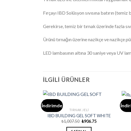
Fırçayı IBD Solüsyon sıvısına batırın (temiz
Gerekirse, temiz bir tırnak üzerinde fazla sıvı
Ürünü tırnağın üzerine nazikçe ve nazikçe pür
LED lambasının altına 30 saniye veya UV lamb
İLGILI ÜRÜNLER
İndirimde
İndi
TIRNAK JELI
IBD BUILDING GEL SOFT WHITE
Orijinal
Şu
₺
1,007.50
₺
906.75
fiyat:
andaki
₺1,007.50.
fiyat: