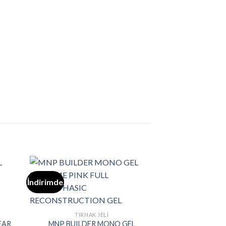
İndirimde
İndirimde
TIRNAK JELI
EAR
MNP BUILDER MONO GEL