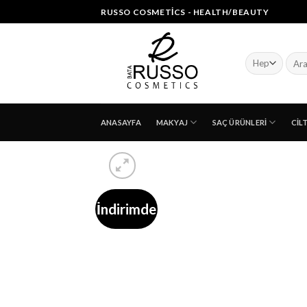
Skip
RUSSO COSMETICS - HEALTH/BEAUTY
to
content
Ara:
ANASAYFA
MAKYAJ
SAÇ ÜRÜNLERI
CIL
İndirimde