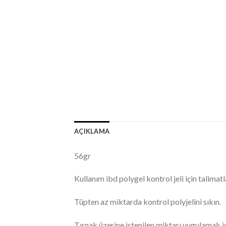
AÇIKLAMA
56gr
Kullanım ibd polygel kontrol jeli için talimatl
Tüpten az miktarda kontrol polyjelini sıkın.
Tırnak üzerine istenilen miktarı uygulamak iç