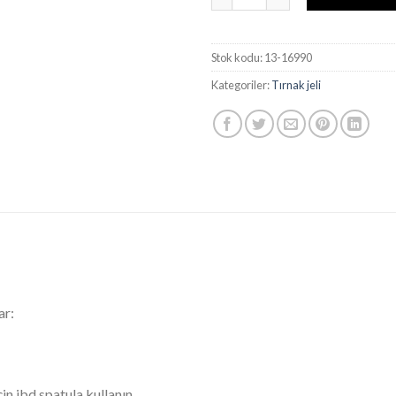
Stok kodu:
13-16990
Kategoriler:
Tırnak jeli
ar:
in ibd spatula kullanın.