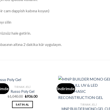
 bir cam dappish kabına koyun)
yı silin
üzsüz hale getirin.
asının altına 2 dakika kür uygulayın.
TIRNAK JELI
rimde
İndirimde
Russo Poly Gel
Orijinal
Şu
₺
1,040.00
₺
936.00
fiyat:
andaki
₺1,040.00.
fiyat:
SATIN AL
TIRNAK JELI
₺936.00.
MNP BUILDER MONO GEL CL