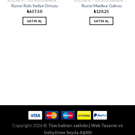
KULLAN AT / TEK KULLANIMLIK ÜRÜNLER
KULLAN AT / TEK KULLANIMLIK ÜRÜNLER
Russo Rulo Sedye Ortusu
Russo Manikur Galosu
₺
617.50
₺
120.25
SATIN AL
SATIN AL
Copyright 2026 ©
Tüm hakları saklıdır.| Web Tasarım ve
Geliştirme
Seyda AŞAN