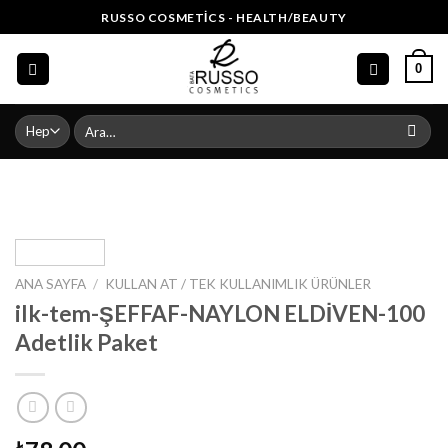
Skip
RUSSO COSMETICS - HEALTH/BEAUTY
to
content
0
Ara:
ANA SAYFA
/
KULLAN AT / TEK KULLANIMLIK ÜRÜNLER
ilk-tem-ŞEFFAF-NAYLON ELDİVEN-100
Adetlik Paket