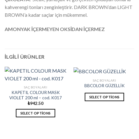
kahverengi tonları zenginleştirir. DARK BROWN’dan LIGHT
BROWN’a kadar saçlar için mükemmel.
AMONYAK İÇERMEYEN OKSİDAN İÇERMEZ
İLGILI ÜRÜNLER
SAÇ BOYALARI
BBCOLOR GÜZELLİK
SAÇ BOYALARI
KAPETIL COLOUR MASK
SELECT OPTIONS
VIOLET 200 ml – cod. K017
₺
942.50
SELECT OPTIONS