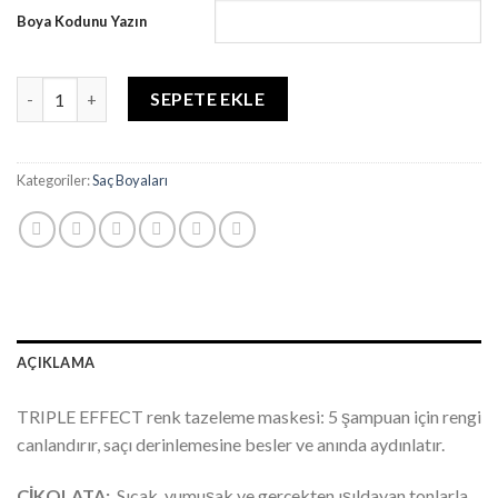
Boya Kodunu Yazın
KAPETIL COLOUR MASK CHOCOLATE 200 ml - cod. K023 adet
SEPETE EKLE
Kategoriler:
Saç Boyaları
AÇIKLAMA
TRIPLE EFFECT renk tazeleme maskesi: 5 şampuan için rengi
canlandırır, saçı derinlemesine besler ve anında aydınlatır.
ÇİKOLATA:
Sıcak, yumuşak ve gerçekten ışıldayan tonlarla