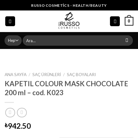
Skip
RUSSO COSMETICS - HEALTH/BEAUTY
to
content
0
Ara:
ANA SAYFA
/
SAÇ ÜRÜNLERI
/
SAÇ BOYALARI
KAPETIL COLOUR MASK CHOCOLATE
200 ml – cod. K023
942.50
₺