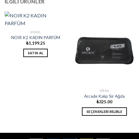
İLGILI ÜRÜNLER
GENEL
NOIR K2 KADIN PARFÜM
₺
1,199.25
SATIN AL
AĞDA
Arcade Kalıp Sir Ağda
₺
325.00
SEÇENEKLERI BELIRLE
Bu
ürünün
birden
fazla