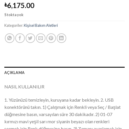
6,175.00
₺
Stokta yok
Kategoriler:
Kişisel Bakım Aletleri
AÇIKLAMA
NASIL KULLANILIR
1. Yüzünüzü temizleyin, kuruyana kadar bekleyin. 2. USB
konektörünü takın. 1) Çalışmak için Renkli veya Seç / Başlat
düğmesine basın, varsayılan süre 30 dakikadır. 2) 01-07
kırmızı mavi yeşil sarı mor siyanin beyazı olan renkleri
seçmek için Renk düğmesine basın. 3) Zamanı ayarlamak için