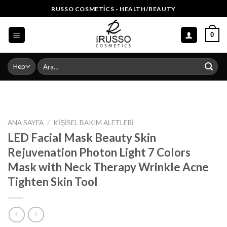
Skip
RUSSO COSMETICS - HEALTH/BEAUTY
to
content
0
Ara:
ANA SAYFA
/
KIŞISEL BAKIM ALETLERI
LED Facial Mask Beauty Skin
Rejuvenation Photon Light 7 Colors
Mask with Neck Therapy Wrinkle Acne
Tighten Skin Tool