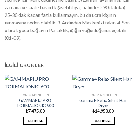
zamana ve saate basın (kişisel ihtiyaç halinde 0-90 dakika).
25-30 dakikadan fazla kullanmayın, bu da ücra kişinin
ısınmasına neden olabilir. 3. Ardından Maskenizi takın. 4. Son
olarak gücü bağlayın Parlaklık, ışığın yoğunluğunu seçebilir
(01-09).
İLGILI ÜRÜNLER
FÖN MAKINELERI
FÖN MAKINELERI
GAMMAPIU PRO
Gamma+ Relax Silent Hair
TORMALIONIC 600
Dryer
₺
7,475.00
₺
14,950.00
SATIN AL
SATIN AL