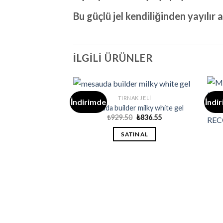
Bu güçlü jel kendiliğinden yayılı
İLGILI ÜRÜNLER
TIRNAK JELI
İndirimde
İndi
mesauda builder milky white gel
Orijinal
Şu
₺
929.50
₺
836.55
fiyat:
andaki
₺929.50.
fiyat:
SATIN AL
₺836.55.