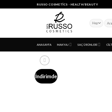
Skip
RUSSO COSMETICS - HEALTH/BEAUTY
to
content
Ara:
ANASAYFA
MAKYAJ
SAÇ ÜRÜNLERI
CIL
İndirimde