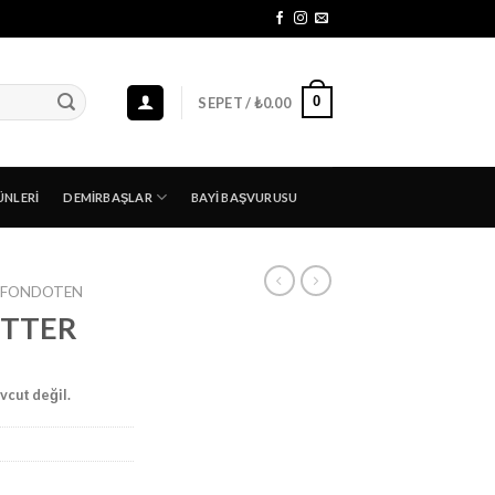
0
SEPET /
₺
0.00
ÜNLERI
DEMIRBAŞLAR
BAYI BAŞVURUSU
FONDOTEN
ETTER
vcut değil.