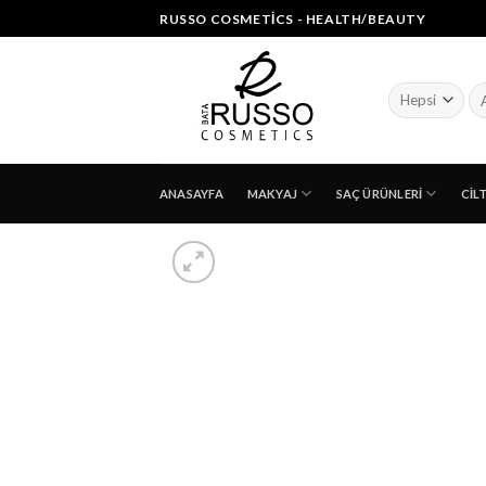
Skip
RUSSO COSMETICS - HEALTH/BEAUTY
to
content
Ar
ANASAYFA
MAKYAJ
SAÇ ÜRÜNLERI
CIL