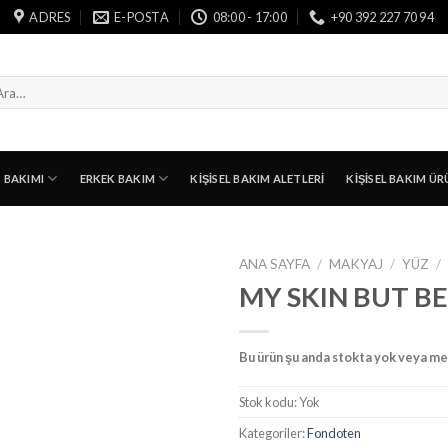
ADRES
E-POSTA
08:00 - 17:00
+90 392 227 70 94
a:
T BAKIMI
ERKEK BAKIM
KIŞISEL BAKIM ALETLERI
KIŞISEL BAKIM ÜR
ANA SAYFA
/
MAKYAJ
/
YÜZ
/
MY SKIN BUT B
Bu ürün şu anda stokta yok veya me
Stok kodu:
Yok
Kategoriler:
Fondoten