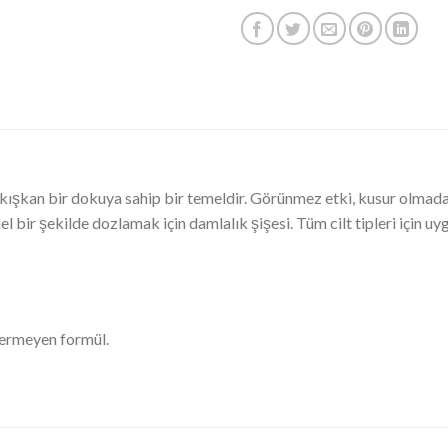
ı akışkan bir dokuya sahip bir temeldir. Görünmez etki, kusur olmad
ir şekilde dozlamak için damlalık şişesi. Tüm cilt tipleri için uy
çermeyen formül.