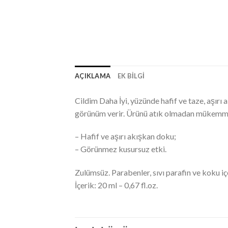
AÇIKLAMA
EK BILGI
Cildim Daha İyi, yüzünde hafif ve taze, aşır
görünüm verir. Ürünü atık olmadan mükemmel b
– Hafif ve aşırı akışkan doku;
– Görünmez kusursuz etki.
Zulümsüz. Parabenler, sıvı parafin ve koku i
İçerik: 20 ml – 0,67 fl.oz.