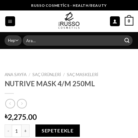
Skip
RUSSO COSMETICS - HEALTH/BEAUTY
to
content
0
Ara:
ANA SAYFA
/
SAÇ ÜRÜNLERI
/
SAÇ MASKELERI
NUTRIVE MASK 4/M 250ML
2,275.00
₺
NUTRIVE MASK 4/M 250ML adet
SEPETE EKLE