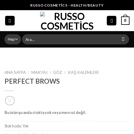
Skip
RUSSO COSMETICS - HEALTH/BEAUTY
to
content
0
Ara:
ANA SAYFA
/
MAKYAJ
/
GÖZ
/
KAŞ KALEMLERI
PERFECT BROWS
Bu ürün şu anda stokta yok veya mevcut değil.
Stok kodu:
Yok