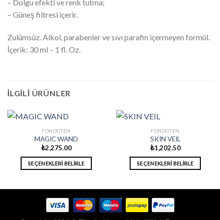
– Dolgu efekti ve renk tutma;
– Güneş filtresi içerir.
Zulümsüz. Alkol, parabenler ve sıvı parafin içermeyen formül.
İçerik: 30 ml – 1 fl. Oz.
İLGILI ÜRÜNLER
FONDOTEN
FONDOTEN
MAGIC WAND
SKIN VEIL
₺
2,275.00
₺
1,202.50
SEÇENEKLERI BELIRLE
SEÇENEKLERI BELIRLE
Bu
Bu
ürünün
ürünün
birden
birden
fazla
fazla
varyasyonu
varyasyonu