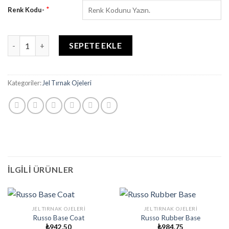
*
Renk Kodu-
RUSSO SOAK OF GEL POLISH 15 ML (SİYAH) adet
SEPETE EKLE
Kategoriler:
Jel Tırnak Ojeleri
İLGILI ÜRÜNLER
JEL TIRNAK OJELERI
JEL TIRNAK OJELERI
Russo Base Coat
Russo Rubber Base
₺
942.50
₺
984.75