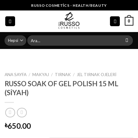
Skip
RUSSO COSMETICS - HEALTH/BEAUTY
to
content
0
Ara:
ANA SAYFA
/
MAKYAJ
/
TIRNAK
/
JEL TIRNAK OJELERI
RUSSO SOAK OF GEL POLISH 15 ML
(SİYAH)
650.00
₺