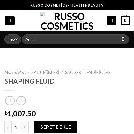
Skip
RUSSO COSMETICS - HEALTH/BEAUTY
to
content
0
Ara:
ANA SAYFA
/
SAÇ ÜRÜNLERI
/
SAÇ ŞEKILLENDIRICILER
SHAPING FLUID
1,007.50
₺
SHAPING FLUID adet
SEPETE EKLE