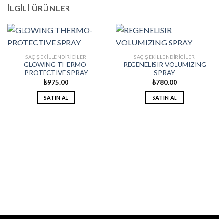
İLGILI ÜRÜNLER
SAÇ ŞEKILLENDIRICILER
SAÇ ŞEKILLENDIRICILER
GLOWING THERMO-
REGENELISIR VOLUMIZING
PROTECTIVE SPRAY
SPRAY
₺
975.00
₺
780.00
SATIN AL
SATIN AL