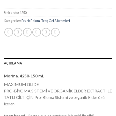
Stok kodu:
4250
Kategoriler:
Erkek Bakım
,
Traş Gel & Kremleri
AÇIKLAMA
Morina. 4250-150 mL
MAXIMUM GLIDE –
PRO-BİYOMA SİSTEMİ VE ORGANİK ELDER EXTRACT İLE
TATLI CİLT İÇİN Pro-Bioma Sistemi ve organik Elder özü
içeren
tıraş kremi
. Koruyucu ve yatıştırıcı bir etki ile cildi