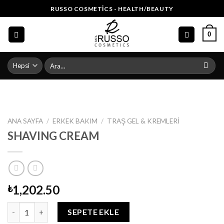
Skip
RUSSO COSMETICS - HEALTH/BEAUTY
to
content
0
Ara:
ANA SAYFA
/
ERKEK BAKIM
/
TRAŞ GEL & KREMLERI
SHAVING CREAM
1,202.50
₺
SHAVING CREAM adet
SEPETE EKLE