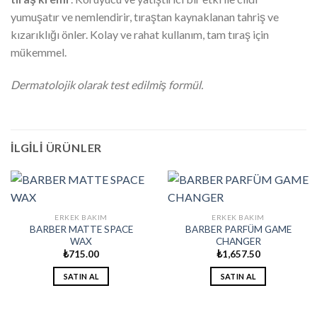
yumuşatır ve nemlendirir, tıraştan kaynaklanan tahriş ve
kızarıklığı önler. Kolay ve rahat kullanım, tam tıraş için
mükemmel.
Dermatolojik olarak test edilmiş formül.
İLGILI ÜRÜNLER
ERKEK BAKIM
ERKEK BAKIM
BARBER MATTE SPACE
BARBER PARFÜM GAME
WAX
CHANGER
₺
715.00
₺
1,657.50
SATIN AL
SATIN AL