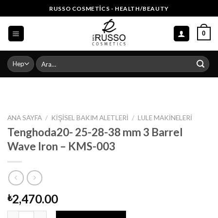
Skip
RUSSO COSMETICS - HEALTH/BEAUTY
to
content
0
Ara:
ANA SAYFA
/
KIŞISEL BAKIM ALETLERI
/
LULE MAKINELERI
Tenghoda20- 25-28-38 mm 3 Barrel
Wave Iron – KMS-003
2,470.00
₺
Tenghoda20- 25-28-38 mm 3 Barrel Wave Iron - KMS-003 adet