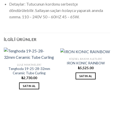
Detaylar: Tutucunun kordonu serbestçe
döndürülebilir. Sallayan saçları kolayca yaparak anında
ısınma. 110 – 240V 50 – 60HZ 45 – 65W.
İLGILI ÜRÜNLER
KIŞISEL BAKIM ALETLERI
IRON KONIC RAINBOW
LULE MAKINELERI
₺
5,525.00
Tenghoda 19-25-28-32mm
Ceramic Tube Curling
SATIN AL
₺
2,730.00
SATIN AL