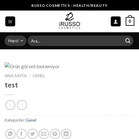
Skip
RUSSO COSMETICS - HEALTH/BEAUTY
to
content
0
Ara:
ANA SAYFA
/
GENEL
test
Kategoriler:
Genel