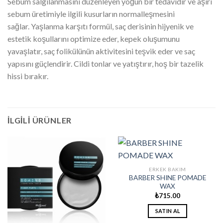
Sebum salgılanmasını düzenleyen yoğun bir tedavidir ve aşırı
sebum üretimiyle ilgili kusurların normalleşmesini
sağlar. Yaşlanma karşıtı formül, saç derisinin hijyenik ve
estetik koşullarını optimize eder, kepek oluşumunu
yavaşlatır, saç folikülünün aktivitesini teşvik eder ve saç
yapısını güçlendirir. Cildi tonlar ve yatıştırır, hoş bir tazelik
hissi bırakır.
İLGILI ÜRÜNLER
ERKEK BAKIM
BARBER SHINE POMADE
WAX
₺
715.00
SATIN AL