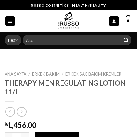
Skip
RUSSO COSMETICS - HEALTH/BEAUTY
to
content
0
Ara:
ANA SAYFA
/
ERKEK BAKIM
/
ERKEK SAÇ BAKIM KREMLERI
THERAPY MEN REGULATING LOTION
11/L
1,456.00
₺
THERAPY MEN REGULATING LOTION 11/L adet