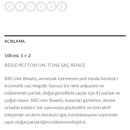
AÇIKLAMA
100 mL 1 + 2
BESLEYİCİ TON ON-TONE SAÇ RENGİ.
BBColor Beauty, amonyak içermeyen yeni tonda besleyici
kozmetik saç rengidir. Sonsuz bir renk yelpazesi ve
mükemmel, parlak, doğal güzellikte saçlar için 41 parlak ve
yoğun nüans. BBColor Beauty, kusurları gizlemez, aksine
ortadan kaldırır, her yansımayı güçlendirir ve özel aktif
bileşenler ve derin besleyici güç kombinasyonu sayesinde
saçın doğal parlaklığını mükemmelleştirir.