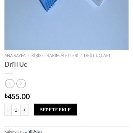
ANA SAYFA
/
KIŞISEL BAKIM ALETLERI
/
DRILL UÇLARI
Drill Uc
455.00
₺
Drill Uc adet
SEPETE EKLE
Kategoriler:
Drill Uçları