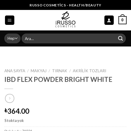
Skip
RUSSO COSMETICS - HEALTH/BEAUTY
to
content
0
Ara:
ANA SAYFA
/
MAKYAJ
/
TIRNAK
/
AKRILIK TOZLARI
IBD FLEX POWDER BRIGHT WHITE
364.00
₺
Stokta yok