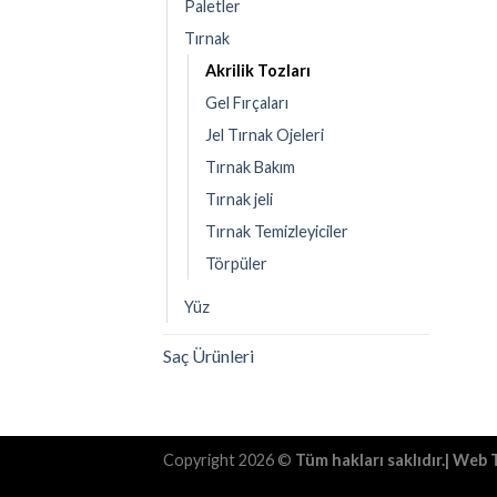
Paletler
Tırnak
Akrilik Tozları
Gel Fırçaları
Jel Tırnak Ojeleri
Tırnak Bakım
Tırnak jeli
Tırnak Temizleyiciler
Törpüler
Yüz
Saç Ürünleri
Copyright 2026 ©
Tüm hakları saklıdır.| Web