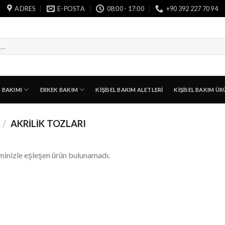
ADRES
E-POSTA
08:00 - 17:00
+90 392 227 70 94
T BAKIMI
ERKEK BAKIM
KIŞISEL BAKIM ALETLERI
KIŞISEL BAKIM ÜR
/
AKRILIK TOZLARI
minizle eşleşen ürün bulunamadı.