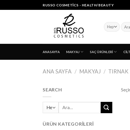
Skip
RUSSO COSMETICS - HEALTH/BEAUTY
to
content
Ara:
ANASAYFA
MAKYAJ
SAÇ ÜRÜNLERI
CIL
ANA SAYFA
/
MAKYAJ
/
TIRNAK
SEARCH
Seçi
Ara:
ÜRÜN KATEGORILERI