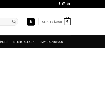
0
SEPET /
₺
0.00
ÜNLERI
DEMIRBAŞLAR
BAYI BAŞVURUSU