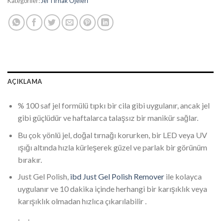
₺308.75.
Kategoriler:
Jel Tırnak Ojeleri
AÇIKLAMA
% 100 saf jel formülü tıpkı bir cila gibi uygulanır, ancak jel
gibi güçlüdür ve haftalarca talaşsız bir manikür sağlar.
Bu çok yönlü jel, doğal tırnağı korurken, bir LED veya UV
ışığı altında hızla kürleşerek güzel ve parlak bir görünüm
bırakır.
Just Gel Polish,
ibd Just Gel Polish Remover
ile kolayca
uygulanır ve 10 dakika içinde herhangi bir karışıklık veya
karışıklık olmadan hızlıca çıkarılabilir .