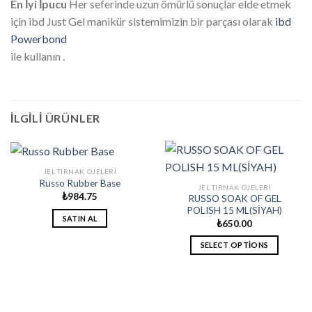
En İyi İpucu
Her seferinde uzun ömürlü sonuçlar elde etmek
için ibd Just Gel manikür sistemimizin bir parçası olarak
ibd
Powerbond
ile kullanın .
İLGILI ÜRÜNLER
JEL TIRNAK OJELERI
Russo Rubber Base
JEL TIRNAK OJELERI
₺
984.75
RUSSO SOAK OF GEL
POLISH 15 ML(SİYAH)
SATIN AL
₺
650.00
SELECT OPTIONS