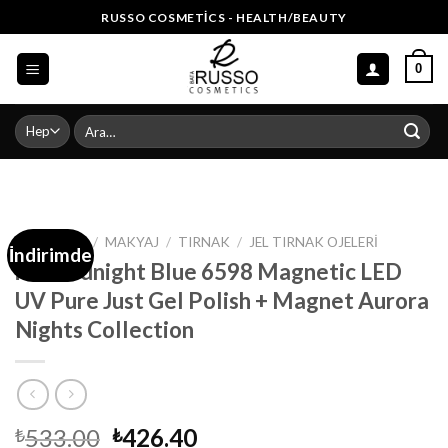
Skip
RUSSO COSMETICS - HEALTH/BEAUTY
to
content
0
Ara:
ANA SAYFA
/
MAKYAJ
/
TIRNAK
/
JEL TIRNAK OJELERI
İndirimde
ibd Midnight Blue 6598 Magnetic LED
UV Pure Just Gel Polish + Magnet Aurora
Nights Collection
Orijinal
Şu
533.00
426.40
₺
₺