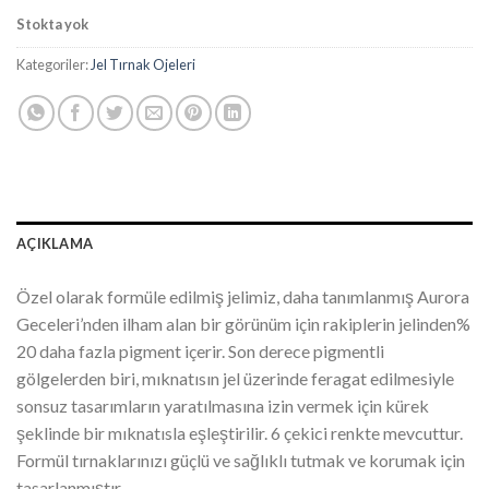
fiyat:
andaki
Stokta yok
₺533.00.
fiyat:
₺426.40.
Kategoriler:
Jel Tırnak Ojeleri
AÇIKLAMA
Özel olarak formüle edilmiş jelimiz, daha tanımlanmış Aurora
Geceleri’nden ilham alan bir görünüm için rakiplerin jelinden%
20 daha fazla pigment içerir. Son derece pigmentli
gölgelerden biri, mıknatısın jel üzerinde feragat edilmesiyle
sonsuz tasarımların yaratılmasına izin vermek için kürek
şeklinde bir mıknatısla eşleştirilir. 6 çekici renkte mevcuttur.
Formül tırnaklarınızı güçlü ve sağlıklı tutmak ve korumak için
tasarlanmıştır.