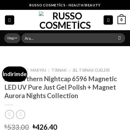
Skip
RUSSO COSMETICS - HEALTH/BEAUTY
to
content
0
Ara:
ANA SAYFA
/
MAKYAJ
/
TIRNAK
/
JEL TIRNAK OJELERI
İndirimde
ibd Northern Nightcap 6596 Magnetic
LED UV Pure Just Gel Polish + Magnet
Aurora Nights Collection
Orijinal
Şu
533.00
426.40
₺
₺