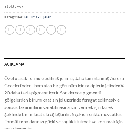
fiyat:
andaki
Stokta yok
₺533.00.
fiyat:
₺426.40.
Kategoriler:
Jel Tırnak Ojeleri
AÇIKLAMA
Özel olarak formüle edilmiş jelimiz, daha tanımlanmış Aurora
Geceleri’nden ilham alan bir görünüm için rakiplerin jelinden%
20 daha fazla pigment içerir. Son derece pigmentli
gölgelerden biri, mıknatısın jel üzerinde feragat edilmesiyle
sonsuz tasarımların yaratılmasına izin vermek için kürek
şeklinde bir mıknatısla eşleştirilir. 6 çekici renkte mevcuttur.
Formül tırnaklarınızı güçlü ve sağlıklı tutmak ve korumak için
tasarlanmıştır.